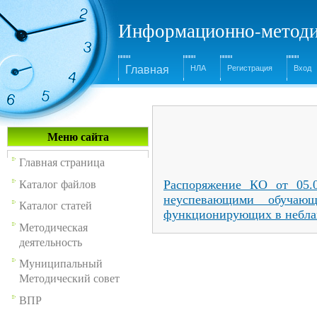
Информационно-методи
Главная
НЛА
Регистрация
Вход
Меню сайта
Главная страница
Каталог файлов
Распоряжение КО от 05.
неуспевающими обучаю
Каталог статей
функционирующих в небла
Методическая
деятельность
Муниципальный
Методический совет
ВПР