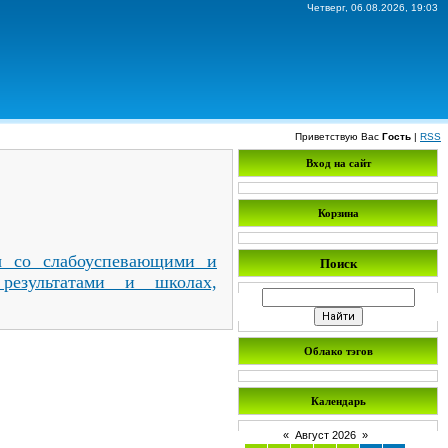
Четверг, 06.08.2026, 19:03
Приветствую Вас
Гость
|
RSS
Вход на сайт
Корзина
ы со слабоуспевающими и
Поиск
езультатами и школах,
Облако тэгов
Календарь
«
Август 2026
»