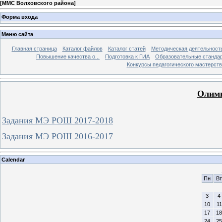
[
ММС Волховского района
]
Форма входа
Меню сайта
Главная страница
Каталог файлов
Каталог статей
Методическая деятельност
Повышение качества о...
Подготовка к ГИА
Образовательные станда
Конкурсы педагогического мастерств
Олимп
Задания МЭ РОШ 2017-2018
Задания МЭ РОШ 2016-2017
Calendar
Пн
Вт
3
4
10
11
17
18
24
25