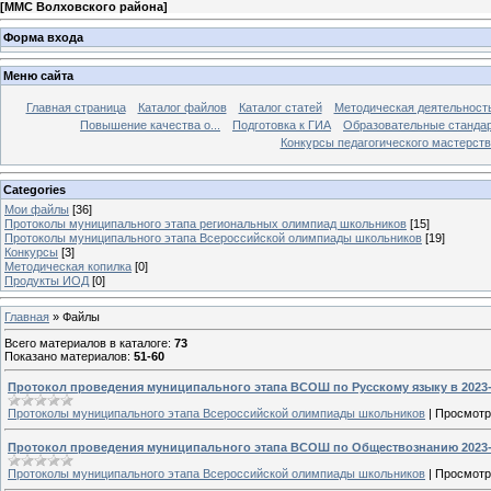
[
ММС Волховского района
]
Форма входа
Меню сайта
Главная страница
Каталог файлов
Каталог статей
Методическая деятельност
Повышение качества о...
Подготовка к ГИА
Образовательные станда
Конкурсы педагогического мастерств
Categories
Мои файлы
[36]
Протоколы муниципального этапа региональных олимпиад школьников
[15]
Протоколы муниципального этапа Всероссийской олимпиады школьников
[19]
Конкурсы
[3]
Методическая копилка
[0]
Продукты ИОД
[0]
Главная
»
Файлы
Всего материалов в каталоге
:
73
Показано материалов
:
51-60
Протокол проведения муниципального этапа ВСОШ по Русскому языку в 2023-
Протоколы муниципального этапа Всероссийской олимпиады школьников
|
Просмотр
Протокол проведения муниципального этапа ВСОШ по Обществознанию 2023-
Протоколы муниципального этапа Всероссийской олимпиады школьников
|
Просмотр