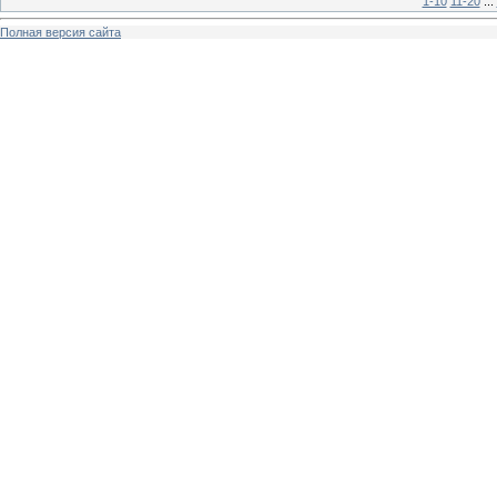
1-10
11-20
...
Полная версия сайта