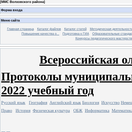
[
ММС Волховского района
]
Форма входа
Меню сайта
Главная страница
Каталог файлов
Каталог статей
Методическая деятельност
Повышение качества о...
Подготовка к ГИА
Образовательные станда
Конкурсы педагогического мастерств
Всероссийская 
Протоколы муниципальн
2022 учебный год
Русский язык
География
Английский язык
Биология
Искусство
Немец
Право
История
Физическая культура
ОБЖ
Информатика
Математик