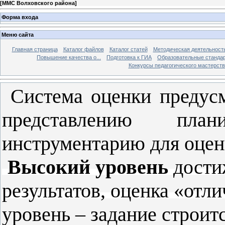
[
ММС Волховского района
]
Форма входа
Меню сайта
Главная страница
Каталог файлов
Каталог статей
Методическая деятельност
Повышение качества о...
Подготовка к ГИА
Образовательные станда
Конкурсы педагогического мастерств
Система оценки предус
представлению пла
инструментарию для оцен
Высокий уровень
дости
результатов, оценка «отли
уровень – задание строит